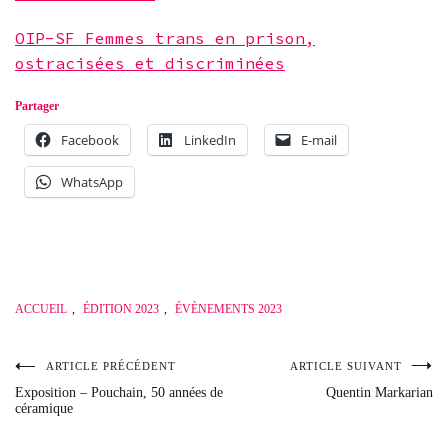
OIP-SF Femmes trans en prison,
ostracisées et discriminées
Partager
Facebook
LinkedIn
E-mail
WhatsApp
ACCUEIL
,
ÉDITION 2023
,
ÉVÈNEMENTS 2023
ARTICLE PRÉCÉDENT
ARTICLE SUIVANT
Navigation
Exposition – Pouchain, 50 années de
Quentin Markarian
céramique
de