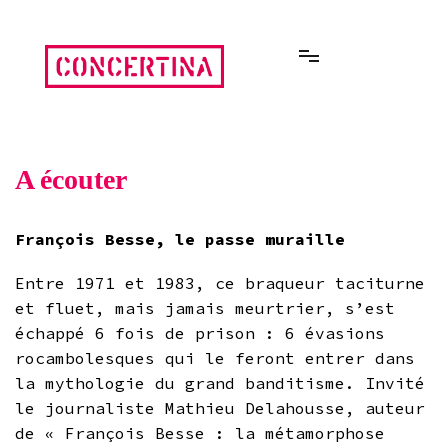
Aller
au
contenu
Rencontres estivales autour des enfermements
Concertina
A écouter
François Besse, le passe muraille
Entre 1971 et 1983, ce braqueur taciturne
et fluet, mais jamais meurtrier, s’est
échappé 6 fois de prison : 6 évasions
rocambolesques qui le feront entrer dans
la mythologie du grand banditisme. Invité
le journaliste Mathieu Delahousse, auteur
de « François Besse : la métamorphose