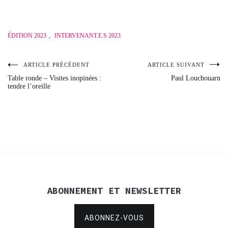
ÉDITION 2023
,
INTERVENANT.E.S 2023
ARTICLE PRÉCÉDENT
ARTICLE SUIVANT
Navigation
Table ronde – Visites inopinées :
Paul Louchouarn
tendre l’oreille
de
l’article
ABONNEMENT ET NEWSLETTER
ABONNEZ-VOUS