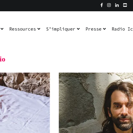
dio Ici L’Ombre
En pratique
Ressources
S’impliquer
Presse
Radio Ic
io