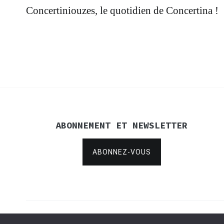
Navigation
Concertiniouzes, le quotidien de Concertina !
de
l’article
ABONNEMENT ET NEWSLETTER
ABONNEZ-VOUS
Copyright © 2021
Concertina Rencontres
.