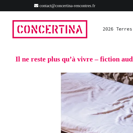
Aller
contact@concertina-rencontres.fr
2026 Terres
Ressources
S’impliquer
Presse
Ra
au
contenu
2026 Terres
Rencontres estivales autour des enfermements
Concertina
Il ne reste plus qu’à vivre – fiction aud