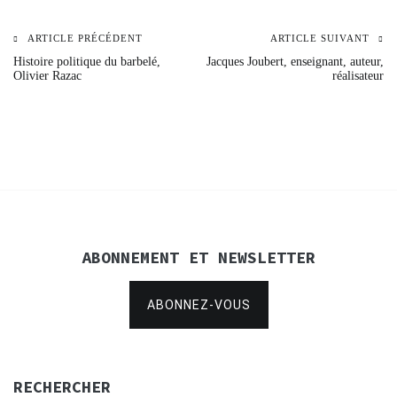
ARTICLE PRÉCÉDENT
ARTICLE SUIVANT
Navigation
Histoire politique du barbelé,
Jacques Joubert, enseignant, auteur,
Olivier Razac
réalisateur
de
l’article
ABONNEMENT ET NEWSLETTER
ABONNEZ-VOUS
RECHERCHER