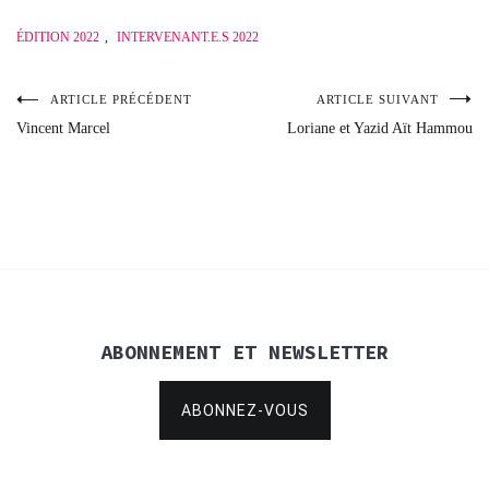
ÉDITION 2022
,
INTERVENANT.E.S 2022
ARTICLE PRÉCÉDENT
ARTICLE SUIVANT
Navigation
Vincent Marcel
Loriane et Yazid Aït Hammou
de
l’article
ABONNEMENT ET NEWSLETTER
ABONNEZ-VOUS