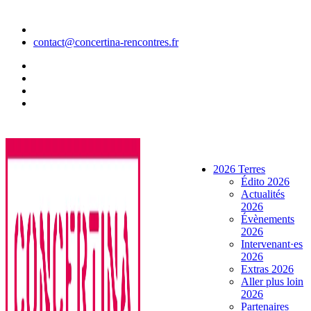
Aller
au
contenu
contact@concertina-rencontres.fr
2026 Terres
Édito 2026
Actualités
2026
Évènements
2026
Intervenant·es
2026
Extras 2026
Aller plus loin
2026
Partenaires