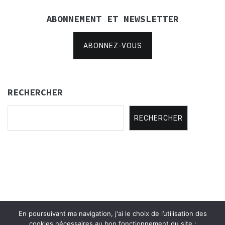
ABONNEMENT ET NEWSLETTER
ABONNEZ-VOUS
RECHERCHER
RECHERCHER
En poursuivant ma navigation, j'ai le choix de l’utilisation des
Copyright © 2021
Concertina Rencontres
.
cookies nécessaires au bon fonctionnement du site :