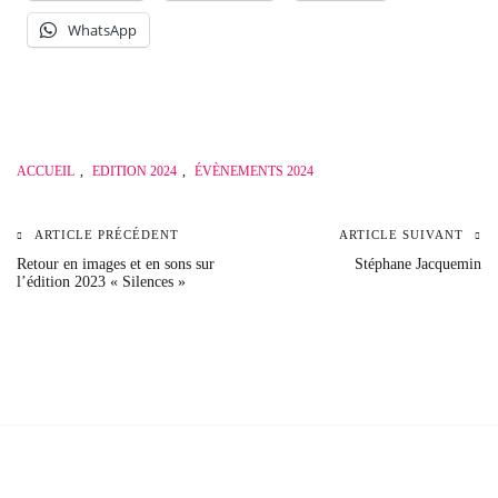
WhatsApp
ACCUEIL
,
EDITION 2024
,
ÉVÈNEMENTS 2024
ARTICLE PRÉCÉDENT
ARTICLE SUIVANT
Navigation
Retour en images et en sons sur
Stéphane Jacquemin
l’édition 2023 « Silences »
de
l’article