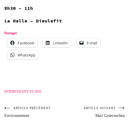
8h30 – 11h
La Halle – Dieulefit
Partager
Facebook
LinkedIn
E-mail
WhatsApp
INTERVENANT·ES 2025
ARTICLE PRÉCÉDENT
ARTICLE SUIVANT
Navigation
Environnement
Mari Goiecoechea
de