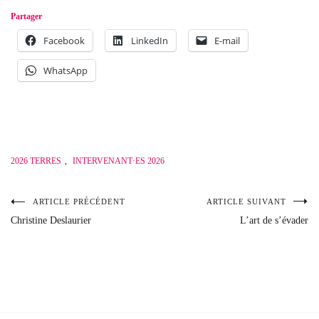
Partager
Facebook
LinkedIn
E-mail
WhatsApp
2026 TERRES
,
INTERVENANT·ES 2026
ARTICLE PRÉCÉDENT
ARTICLE SUIVANT
Navigation
Christine Deslaurier
L’art de s’évader
de
l’article