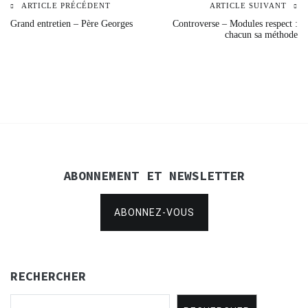
ARTICLE PRÉCÉDENT
ARTICLE SUIVANT
Navigation
Grand entretien – Père Georges
Controverse – Modules respect :
chacun sa méthode
de
l’article
ABONNEMENT ET NEWSLETTER
ABONNEZ-VOUS
RECHERCHER