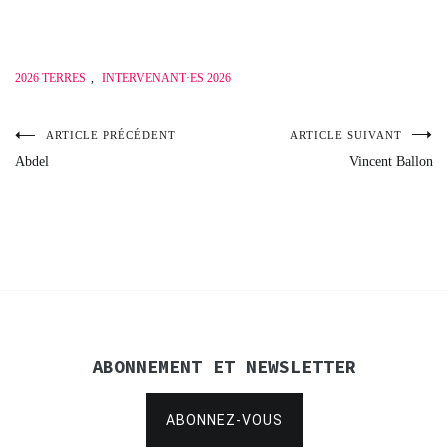
2026 TERRES
,
INTERVENANT·ES 2026
ARTICLE PRÉCÉDENT
ARTICLE SUIVANT
Navigation
Abdel
Vincent Ballon
de
l’article
ABONNEMENT ET NEWSLETTER
ABONNEZ-VOUS