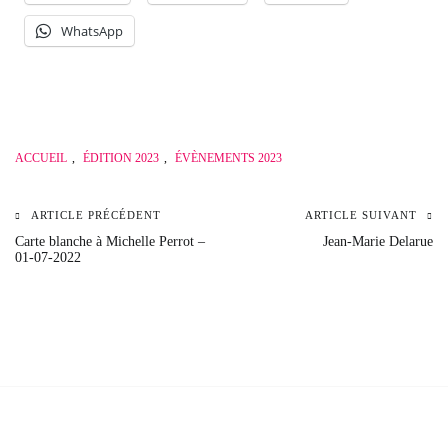
WhatsApp
ACCUEIL
,
ÉDITION 2023
,
ÉVÈNEMENTS 2023
ARTICLE PRÉCÉDENT
ARTICLE SUIVANT
Navigation
Carte blanche à Michelle Perrot –
Jean-Marie Delarue
01-07-2022
de
l’article