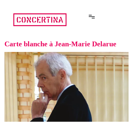
Aller
au
contenu
Rencontres estivales autour des enfermements
Concertina
Carte blanche à Jean-Marie Delarue