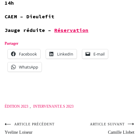
14h
CAEM – Dieulefit
Jauge réduite –
Réservation
Partager
Facebook
LinkedIn
E-mail
WhatsApp
ÉDITION 2023
,
INTERVENANT.E.S 2023
ARTICLE PRÉCÉDENT
ARTICLE SUIVANT
Navigation
Yveline Loiseur
Camille Llobet