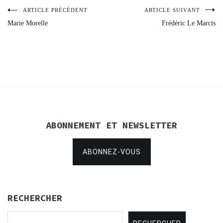
ARTICLE PRÉCÉDENT
ARTICLE SUIVANT
Navigation
Marie Morelle
Frédéric Le Marcis
de
l’article
ABONNEMENT ET NEWSLETTER
ABONNEZ-VOUS
RECHERCHER