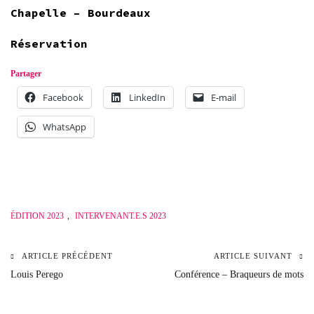
Chapelle – Bourdeaux
Réservation
Partager
Facebook
LinkedIn
E-mail
WhatsApp
ÉDITION 2023
,
INTERVENANT.E.S 2023
ARTICLE PRÉCÉDENT
ARTICLE SUIVANT
Navigation
Louis Perego
Conférence – Braqueurs de mots
de