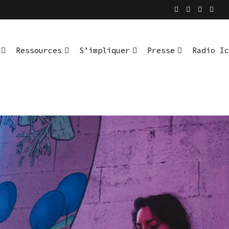
En pratique
io Ici L’Ombre
Ressources
S’impliquer
Presse
Radio Ic