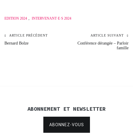
EDITION 2024
,
INTERVENANT·E·S 2024
ARTICLE PRÉCÉDENT
ARTICLE SUIVANT
Navigation
Bernard Bolze
Conférence dérangée – Parloir
famille
de
l’article
ABONNEMENT ET NEWSLETTER
ABONNEZ-VOUS