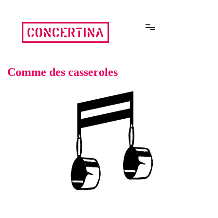
Aller
au
contenu
Rencontres estivales autour des enfermements
Concertina
Comme des casseroles