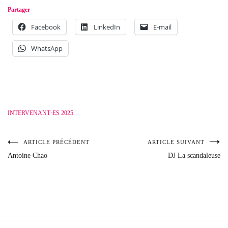
Partager
Facebook
LinkedIn
E-mail
WhatsApp
INTERVENANT·ES 2025
ARTICLE PRÉCÉDENT
ARTICLE SUIVANT
Navigation
Antoine Chao
DJ La scandaleuse
de
l’article