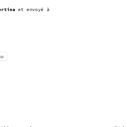
ertina
et envoyé à
pp