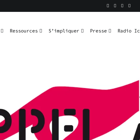
En pratique
io Ici L’Ombre
Ressources
S’impliquer
Presse
Radio Ic