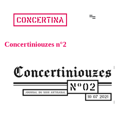
Aller
au
contenu
Rencontres estivales autour des enfermements
Concertina
Concertiniouzes n°2