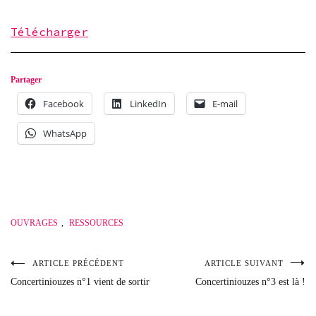
Télécharger
Partager
Facebook
LinkedIn
E-mail
WhatsApp
OUVRAGES
,
RESSOURCES
ARTICLE PRÉCÉDENT
ARTICLE SUIVANT
Navigation
Concertiniouzes n°1 vient de sortir
Concertiniouzes n°3 est là !
de