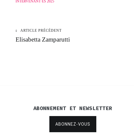
INTERVENANT·ES 2025
ARTICLE PRÉCÉDENT
Navigation
Elisabetta Zamparutti
de
l’article
ABONNEMENT ET NEWSLETTER
ABONNEZ-VOUS