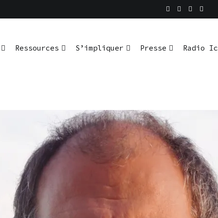
En pratique
io Ici L’Ombre
Ressources
S’impliquer
Presse
Radio Ic