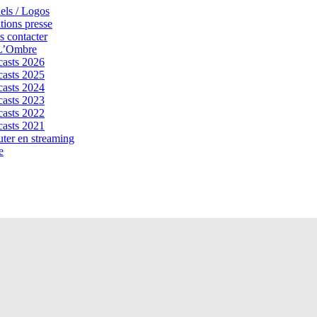
els / Logos
tions presse
 contacter
 L’Ombre
asts 2026
asts 2025
asts 2024
asts 2023
asts 2022
asts 2021
ter en streaming
e