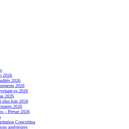
es
o 2026
alités 2026
nements 2026
rvenant·es 2026
as 2026
r plus loin 2026
enaires 2026
s – Presse 2026
s
entation Concertina
ions antérieures