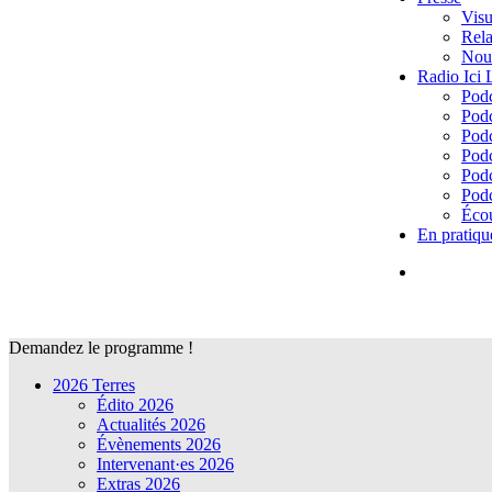
Visu
Rela
Nous
Radio Ici
Podc
Podc
Podc
Podc
Podc
Podc
Écou
En pratiqu
Demandez le programme !
2026 Terres
Édito 2026
Actualités 2026
Évènements 2026
Intervenant·es 2026
Extras 2026