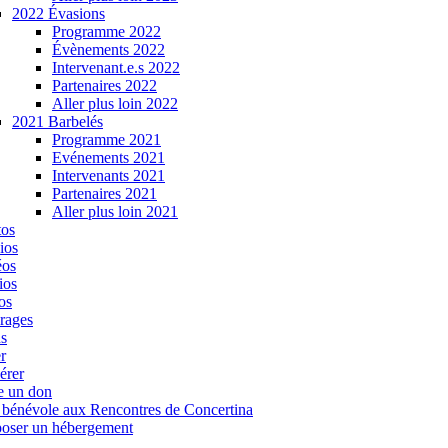
2022 Évasions
Programme 2022
Évènements 2022
Intervenant.e.s 2022
Partenaires 2022
Aller plus loin 2022
2021 Barbelés
Programme 2021
Evénements 2021
Intervenants 2021
Partenaires 2021
Aller plus loin 2021
tos
ios
éos
ios
os
rages
s
r
érer
e un don
 bénévole aux Rencontres de Concertina
oser un hébergement