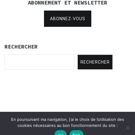
ABONNEMENT ET NEWSLETTER
ABONNEZ-VOUS
RECHERCHER
RECHERCHER
En poursuivant ma navigation, j'ai le choix de l’utilisation des
Copyright © 2021
Concertina Rencontres
.
cookies nécessaires au bon fonctionnement du site :
oui
Non