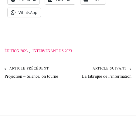
WhatsApp
ÉDITION 2023
,
INTERVENANT.E.S 2023
ARTICLE PRÉCÉDENT
ARTICLE SUIVANT
Navigation
Projection – Silence, on tourne
La fabrique de l’information
de
l’article