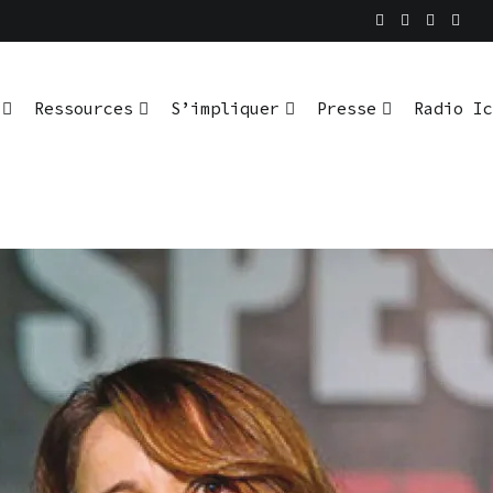
En pratique
io Ici L’Ombre
Ressources
S’impliquer
Presse
Radio Ic