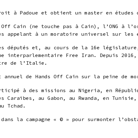
roit à Padoue et obtient un master en études 
 Off Cain (ne touche pas à Cain), l’ONG à l’o
es appelant à un moratoire universel sur les
es députés et, au cours de la 16e législature
pe interparlementaire Free Iran. Depuis 2016,
tre de l’Italie.
t annuel de Hands Off Cain sur la peine de mo
rticipé à des missions au Nigeria, en Républi
es Caraïbes, au Gabon, au Rwanda, en Tunisie,
au Tchad.
 dans la campagne « © » pour surmonter l’obst