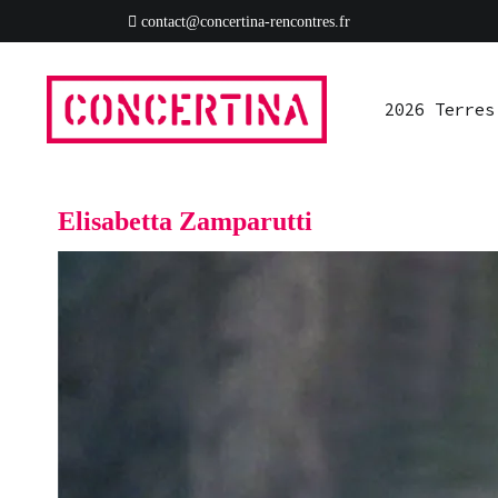
Aller
contact@concertina-rencontres.fr
au
2026 Terres
Ressources
S’impliquer
Presse
Rad
contenu
2026 Terres
Rencontres estivales autour des enfermements
Concertina
Elisabetta Zamparutti