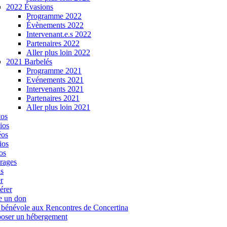
2022 Évasions
Programme 2022
Évènements 2022
Intervenant.e.s 2022
Partenaires 2022
Aller plus loin 2022
2021 Barbelés
Programme 2021
Evénements 2021
Intervenants 2021
Partenaires 2021
Aller plus loin 2021
tos
ios
éos
ios
os
rages
s
r
érer
e un don
 bénévole aux Rencontres de Concertina
oser un hébergement