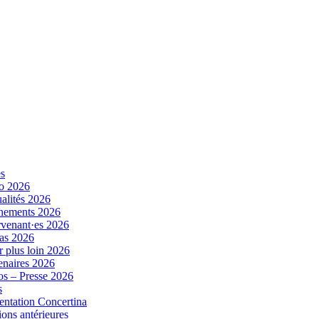
es
o 2026
alités 2026
nements 2026
rvenant·es 2026
as 2026
r plus loin 2026
enaires 2026
s – Presse 2026
s
entation Concertina
ions antérieures