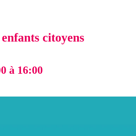
 enfants citoyens
00
à
16:00