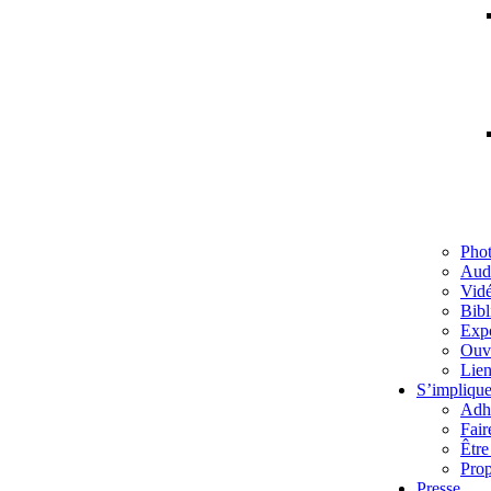
Pho
Aud
Vid
Bibl
Exp
Ouv
Lien
S’implique
Adh
Fair
Être
Prop
Presse