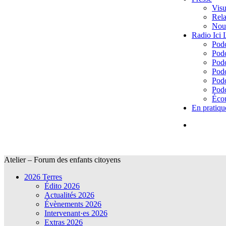
Visu
Rela
Nous
Radio Ici
Podc
Podc
Podc
Podc
Podc
Podc
Écou
En pratiqu
Atelier – Forum des enfants citoyens
2026 Terres
Édito 2026
Actualités 2026
Évènements 2026
Intervenant·es 2026
Extras 2026