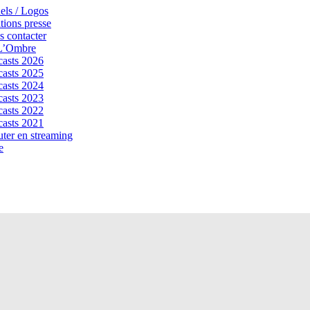
els / Logos
tions presse
 contacter
 L’Ombre
asts 2026
asts 2025
asts 2024
asts 2023
asts 2022
asts 2021
ter en streaming
e