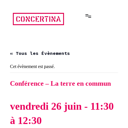
Aller
au
contenu
Rencontres estivales autour des enfermements
Concertina
« Tous les Évènements
Cet évènement est passé.
Conférence – La terre en commun
vendredi 26 juin - 11:30
à
12:30