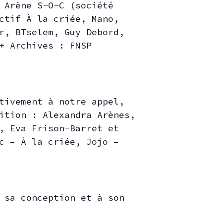
a Arène S-O-C
(société
ctif À la criée, Mano,
er, BTselem,
Guy Debord,
+ Archives : FNSP
tivement à notre appel,
sition :
Alexandra Arènes,
p,
Eva Frison-Barret et
c – À la criée, Jojo –
 sa conception et à son