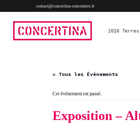
Aller
contact@concertina-rencontres.fr
au
2026 Terres
Ressources
S’impliquer
Presse
Rad
contenu
2026 Terres
Rencontres estivales autour des enfermements
Concertina
« Tous les Évènements
Cet évènement est passé.
Exposition – Al