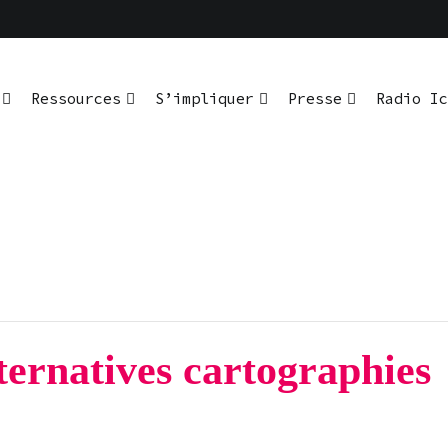
En pratique
io Ici L’Ombre
Ressources
S’impliquer
Presse
Radio Ic
ternatives cartographies