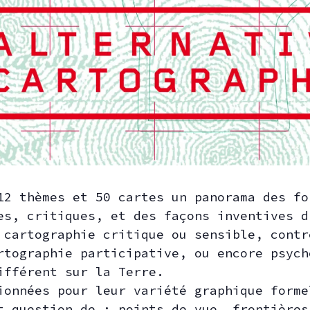
12 thèmes et 50 cartes un panorama des fo
es, critiques, et des façons inventives d
 cartographie critique ou sensible, contr
rtographie participative, ou encore psych
ifférent sur la Terre.
ionnées pour leur variété graphique forme
t question de : points de vue, frontières