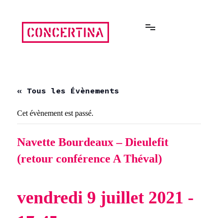
Aller
au
contenu
Rencontres estivales autour des enfermements
Concertina
« Tous les Évènements
Cet évènement est passé.
Navette Bourdeaux – Dieulefit
(retour conférence A Théval)
vendredi 9 juillet 2021 -