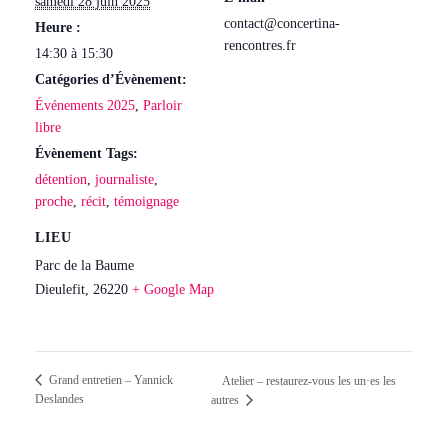
samedi 28 juin 2025
contact@concertina-
Heure :
rencontres.fr
14:30 à 15:30
Catégories d’Évènement:
Événements 2025
,
Parloir
libre
Évènement Tags:
détention
,
journaliste
,
proche
,
récit
,
témoignage
LIEU
Parc de la Baume
Dieulefit
,
26220
+ Google Map
Grand entretien – Yannick
Atelier – restaurez-vous les un·es les
Deslandes
autres