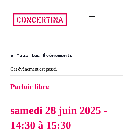
Aller
au
contenu
Rencontres estivales autour des enfermements
Concertina
« Tous les Évènements
Cet évènement est passé.
Parloir libre
samedi 28 juin 2025 -
14:30
à
15:30