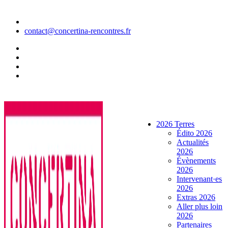
Aller
au
contenu
contact@concertina-rencontres.fr
2026 Terres
Édito 2026
Actualités
2026
Évènements
2026
Intervenant·es
2026
Extras 2026
Aller plus loin
2026
Partenaires