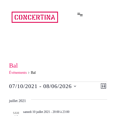
Aller
au
contenu
Rencontres estivales autour des enfermements
Concertina
Bal
Évènements
Bal
Évènements
07/10/2021
 - 
08/06/2026
Navi
Navi
LISTE
Sélectionnez
de
une
par
juillet 2021
date.
vue
cons
samedi 10 juillet 2021 - 20:00
à
23:00
SAM