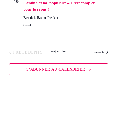
Évè
10
Cantina et bal populaire – C’est complet
pour le repas !
Parc de la Baume
Dieulefit
Gratuit
ÉVÈNEMENTS
Aujourd’hui
PRÉCÉDENTS
Évènements
suivants
S’ABONNER AU CALENDRIER