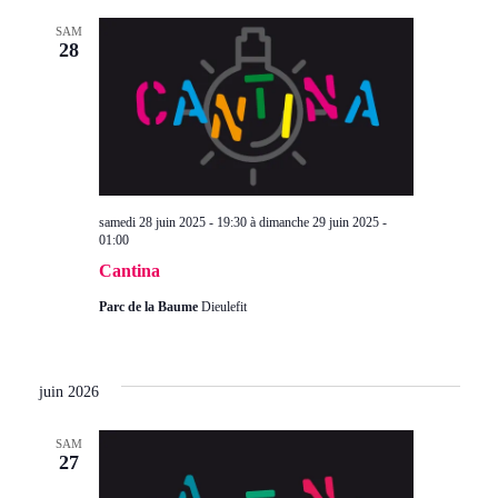
vue
cons
SAM
Évè
28
samedi 28 juin 2025 - 19:30
à
dimanche 29 juin 2025 -
01:00
Cantina
Parc de la Baume
Dieulefit
juin 2026
SAM
27