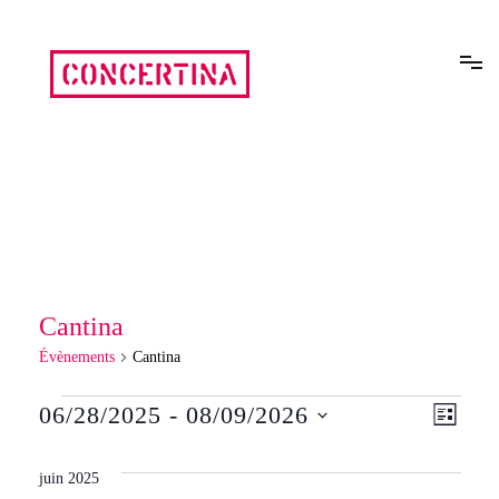
Aller
au
contenu
Rencontres estivales autour des enfermements
Concertina
Cantina
Évènements
Cantina
Évènements
06/28/2025
 - 
08/09/2026
Navi
Navi
LISTE
Sélectionnez
de
une
par
juin 2025
date.