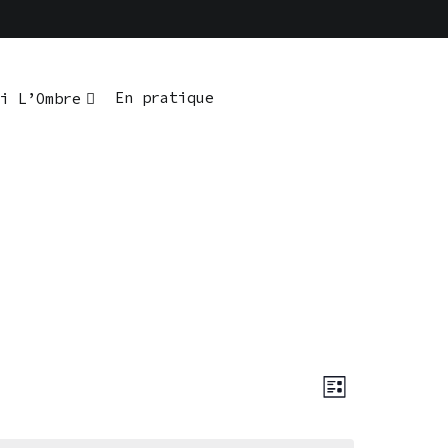
En pratique
i L’Ombre
Navigatio
Navigati
LISTE
de
par