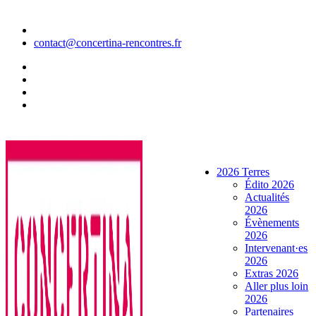
Aller
au
contenu
contact@concertina-rencontres.fr
2026 Terres
Édito 2026
Actualités
2026
Évènements
2026
Intervenant·es
2026
Extras 2026
Aller plus loin
2026
Partenaires