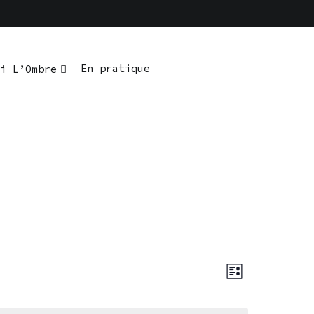
En pratique
i L’Ombre
Navigatio
Navigati
LISTE
de
par