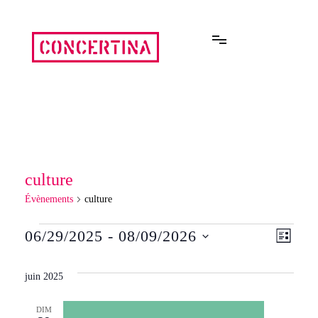
Aller
au
contenu
Rencontres estivales autour des enfermements
Concertina
culture
Évènements
culture
Évènements
06/29/2025
 - 
08/09/2026
Navi
Navi
LISTE
Sélectionnez
de
une
par
juin 2025
date.
vue
cons
DIM