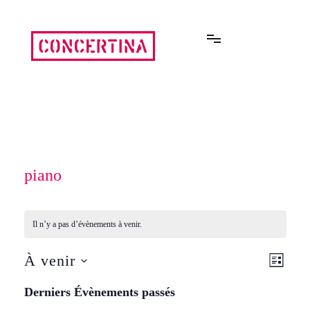
Aller
au
contenu
Rencontres estivales autour des enfermements
Concertina
piano
Il n’y a pas d’évènements à venir.
À venir
Navi
Navi
LISTE
Sélectionnez
de
une
Derniers Évènements passés
par
date.