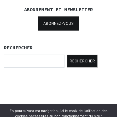
ABONNEMENT ET NEWSLETTER
ABONNEZ-VOUS
RECHERCHER
RECHERCHER
En poursuivant ma navigation, j'ai le choix de l’utilisation des
Copyright © 2021
Concertina Rencontres
.
cookies nécessaires au bon fonctionnement du site :