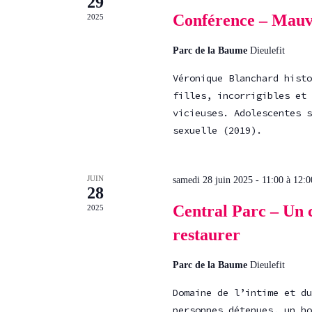
29
Conférence – Mauva
2025
Parc de la Baume
Dieulefit
Véronique Blanchard histo
filles, incorrigibles et 
vicieuses. Adolescentes s
sexuelle (2019).
JUIN
samedi 28 juin 2025 - 11:00
à
12:0
28
Central Parc – Un c
2025
restaurer
Parc de la Baume
Dieulefit
Domaine de l’intime et du
personnes détenues, un ho