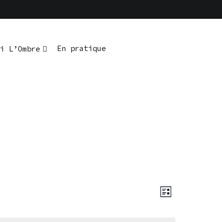
En pratique
i L’Ombre
Navigatio
Navigati
LISTE
de
par