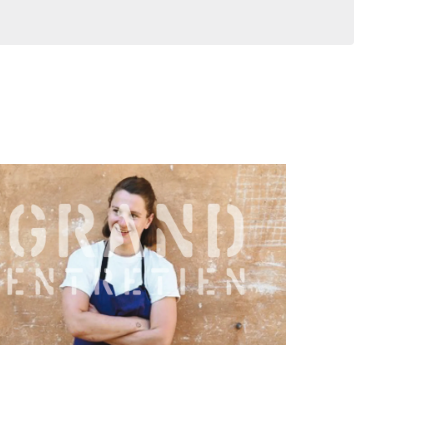
vues
consultat
Évènemen