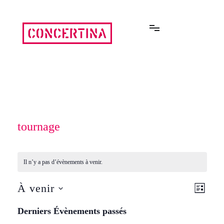
Aller
au
contenu
Rencontres estivales autour des enfermements
Concertina
tournage
Il n’y a pas d’évènements à venir.
À venir
Navi
Navi
LISTE
Sélectionnez
de
une
Derniers Évènements passés
par
date.