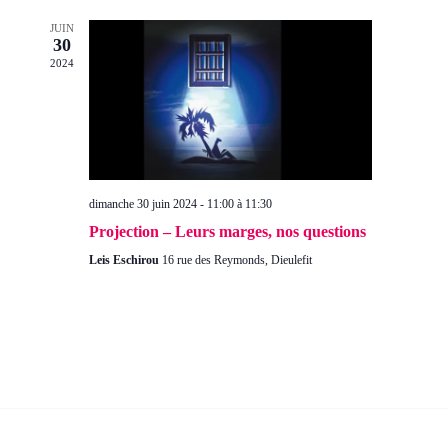
vue
cons
JUIN
Évè
30
2024
dimanche 30 juin 2024 - 11:00
à
11:30
Projection – Leurs marges, nos questions
Leis Eschirou
16 rue des Reymonds, Dieulefit