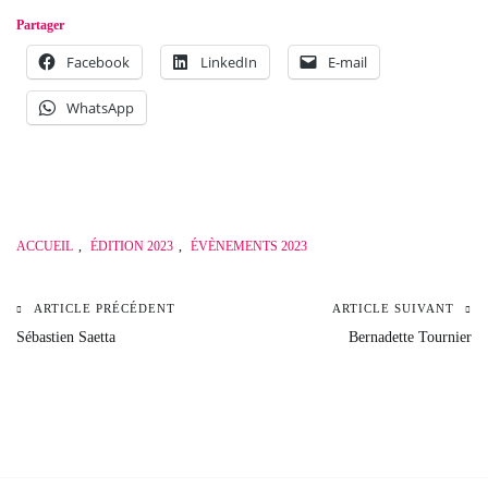
Partager
Facebook
LinkedIn
E-mail
WhatsApp
ACCUEIL
,
ÉDITION 2023
,
ÉVÈNEMENTS 2023
ARTICLE PRÉCÉDENT
ARTICLE SUIVANT
Navigation
Sébastien Saetta
Bernadette Tournier
de
l’article