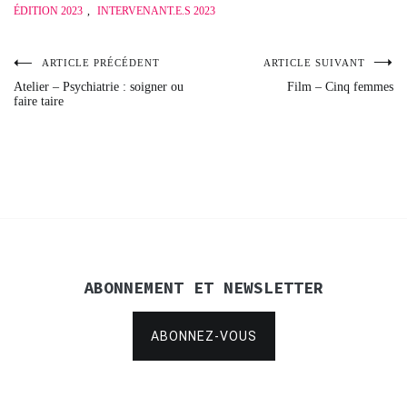
ÉDITION 2023
,
INTERVENANT.E.S 2023
ARTICLE PRÉCÉDENT
ARTICLE SUIVANT
Navigation
Atelier – Psychiatrie : soigner ou
Film – Cinq femmes
faire taire
de
l’article
ABONNEMENT ET NEWSLETTER
ABONNEZ-VOUS