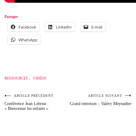
Partager
Facebook
LinkedIn
E-mail
WhatsApp
RESSOURCES
,
VIDÉOS
ARTICLE PRÉCÉDENT
ARTICLE SUIVANT
Navigation
Conférence Jean Lebrun :
Grand entretien – Valéry Meynadier
« Bienvenue les enfants »
de
l’article