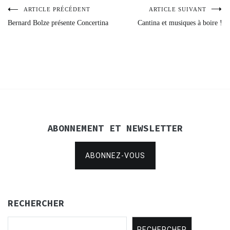
ARTICLE PRÉCÉDENT
ARTICLE SUIVANT
Navigation
Bernard Bolze présente Concertina
Cantina et musiques à boire !
de
l’article
ABONNEMENT ET NEWSLETTER
ABONNEZ-VOUS
RECHERCHER
RECHERCHER