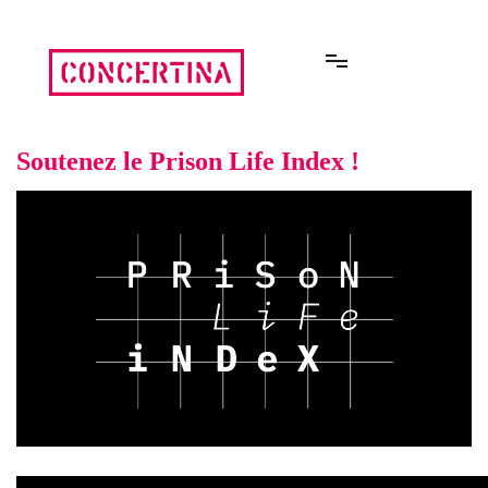
Aller
au
contenu
Rencontres estivales autour des enfermements
Concertina
Soutenez le Prison Life Index !