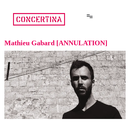
Aller
au
contenu
Rencontres estivales autour des enfermements
Concertina
Mathieu Gabard [ANNULATION]