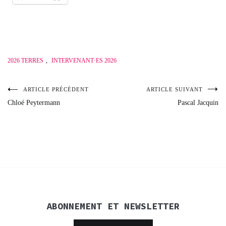
2026 TERRES
,
INTERVENANT·ES 2026
ARTICLE PRÉCÉDENT
ARTICLE SUIVANT
Navigation
Chloé Peytermann
Pascal Jacquin
de
l’article
ABONNEMENT ET NEWSLETTER