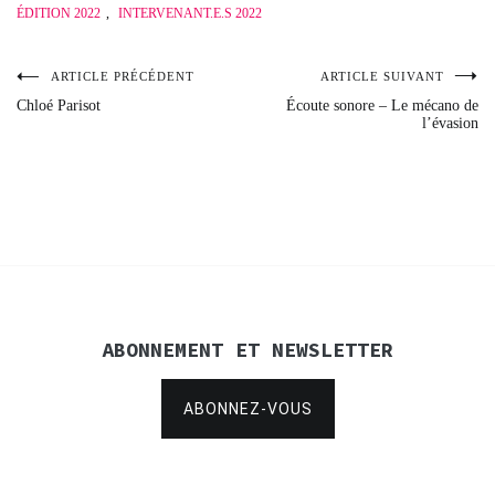
ÉDITION 2022
,
INTERVENANT.E.S 2022
ARTICLE PRÉCÉDENT
ARTICLE SUIVANT
Navigation
Chloé Parisot
Écoute sonore – Le mécano de
l’évasion
de
l’article
ABONNEMENT ET NEWSLETTER
ABONNEZ-VOUS