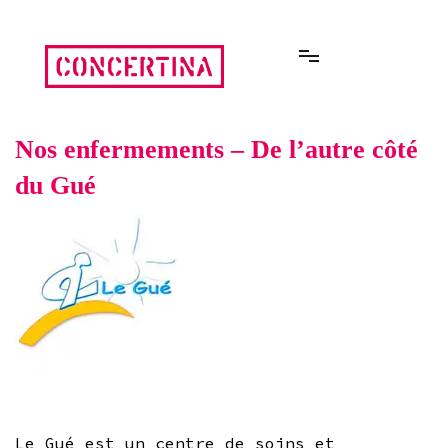
Aller
au
contenu
Rencontres estivales autour des enfermements
Concertina
Nos enfermements – De l’autre côté
du Gué
Le Gué est un centre de soins et